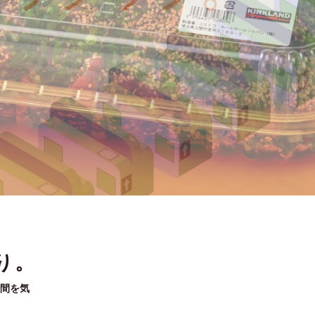
り。
間を気