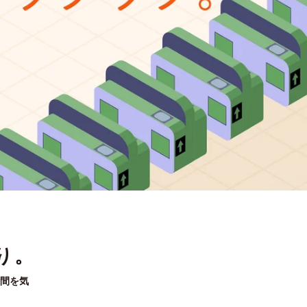
り。
間を気